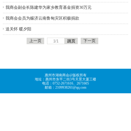
我商会副会长陈建华为家乡教育基金捐资30万元
我商会会员为赈济云南鲁甸灾区积极捐款
送关怀 暖夕阳
上一页
下一页
惠州市湖南商会@版权所有
地址：惠州市东平二街3号天景大厦三楼
电话：0752-2671616、2671605
邮箱：2109938261@qq.com